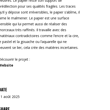
oeuvres. Le papier reste son support de
prédilection pour ses qualités fragiles. Les traces
qu’il y dépose sont irréversibles, le papier s’abîme, il
aime le malmener. Le papier est une surface
sensible qui lui permet aussi de réaliser des
morceaux très raffinés. Il travaille avec des
matériaux contradictoires comme l’encre et la cire,
le pastel et la gouache ou l’aquarelle qui ne
peuvent se lier, cela crée des matières incertaines.
Découvrir le projet :
Website
DATE
11 août 2025
SHARE