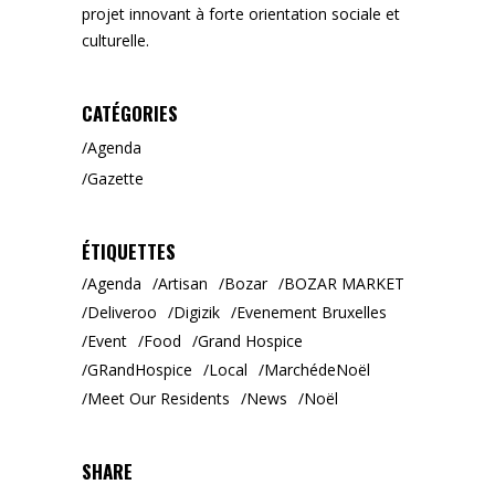
projet innovant à forte orientation sociale et
culturelle.
CATÉGORIES
Agenda
Gazette
ÉTIQUETTES
Agenda
Artisan
Bozar
BOZAR MARKET
Deliveroo
Digizik
Evenement Bruxelles
Event
Food
Grand Hospice
GRandHospice
Local
MarchédeNoël
Meet Our Residents
News
Noël
SHARE