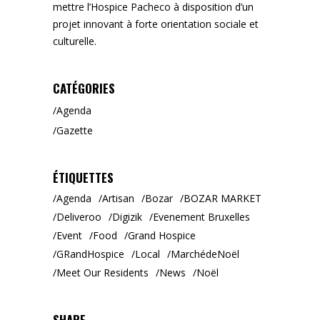
mettre l’Hospice Pacheco à disposition d’un
projet innovant à forte orientation sociale et
culturelle.
CATÉGORIES
Agenda
Gazette
ÉTIQUETTES
Agenda
Artisan
Bozar
BOZAR MARKET
Deliveroo
Digizik
Evenement Bruxelles
Event
Food
Grand Hospice
GRandHospice
Local
MarchédeNoël
Meet Our Residents
News
Noël
SHARE