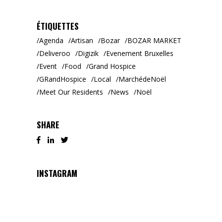
ÉTIQUETTES
Agenda
Artisan
Bozar
BOZAR MARKET
Deliveroo
Digizik
Evenement Bruxelles
Event
Food
Grand Hospice
GRandHospice
Local
MarchédeNoël
Meet Our Residents
News
Noël
SHARE
INSTAGRAM