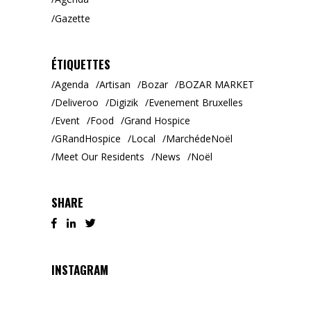
Gazette
ÉTIQUETTES
Agenda
Artisan
Bozar
BOZAR MARKET
Deliveroo
Digizik
Evenement Bruxelles
Event
Food
Grand Hospice
GRandHospice
Local
MarchédeNoël
Meet Our Residents
News
Noël
SHARE
INSTAGRAM