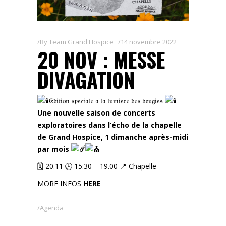
By
Team Grand Hospice
14 novembre 2022
20 NOV : MESSE
DIVAGATION
𝔈𝔡𝔦𝔱𝔦𝔬𝔫 𝔰𝔭𝔢𝔠𝔦𝔞𝔩𝔢 𝔞 𝔩𝔞 𝔩𝔲𝔪𝔦𝔢𝔯𝔢 𝔡𝔢𝔰 𝔟𝔬𝔲𝔤𝔦𝔢𝔰
Une nouvelle saison de concerts
exploratoires dans l’écho de la chapelle
de Grand Hospice, 1 dimanche après-midi
par mois
🗓️ 20.11 🕓 15:30 – 19.00 📍 Chapelle
MORE INFOS
HERE
Agenda