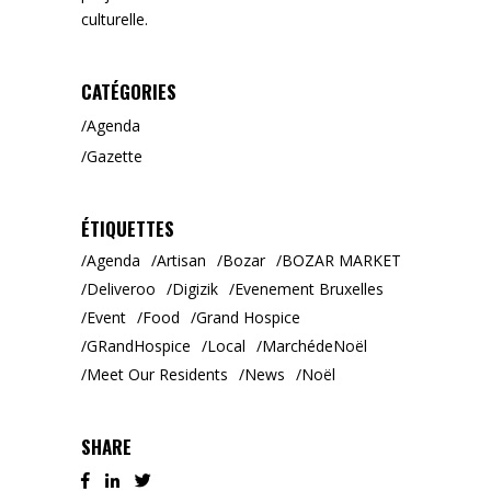
culturelle.
CATÉGORIES
Agenda
Gazette
ÉTIQUETTES
Agenda
Artisan
Bozar
BOZAR MARKET
Deliveroo
Digizik
Evenement Bruxelles
Event
Food
Grand Hospice
GRandHospice
Local
MarchédeNoël
Meet Our Residents
News
Noël
SHARE