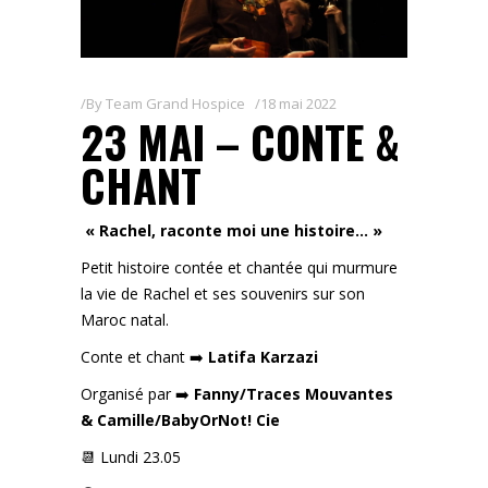
By
Team Grand Hospice
18 mai 2022
23 MAI – CONTE &
CHANT
« Rachel, raconte moi une histoire… »
Petit histoire contée et chantée qui murmure
la vie de Rachel et ses souvenirs sur son
Maroc natal.
Conte et chant ➡️
Latifa Karzazi
Organisé par ➡️
Fanny/Traces Mouvantes
& Camille/BabyOrNot! Cie
📆 Lundi 23.05