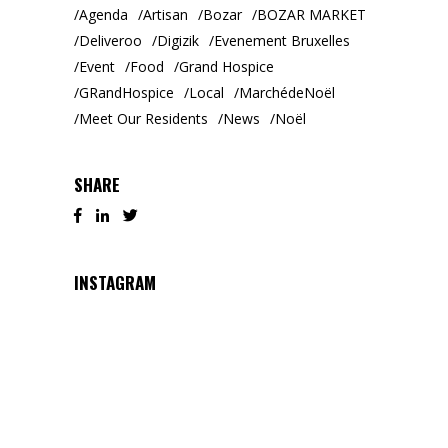
Agenda
Artisan
Bozar
BOZAR MARKET
Deliveroo
Digizik
Evenement Bruxelles
Event
Food
Grand Hospice
GRandHospice
Local
MarchédeNoël
Meet Our Residents
News
Noël
SHARE
INSTAGRAM