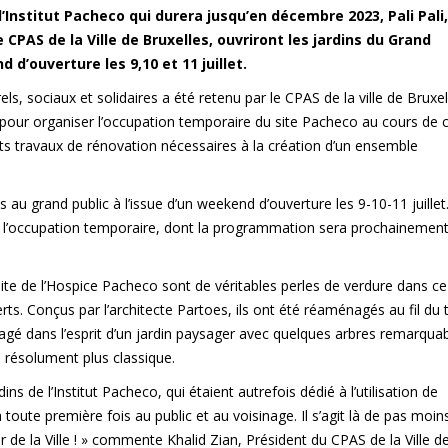
l’Institut Pacheco qui durera jusqu’en décembre 2023,
Pali Pali
,
CPAS de la Ville de Bruxelles, ouvriront les jardins du
Grand
 d’ouverture les 9,10 et 11 juillet.
rels, sociaux et solidaires a été retenu par le
CPAS
de la ville de Bruxel
r pour organiser l’occupation temporaire du site Pacheco au cours de 
ts travaux de rénovation nécessaires à la création d’un ensemble
au grand public à l’issue d’un weekend d’ouverture les 9-10-11 juillet.
de l’occupation temporaire, dont la programmation sera prochainemen
site de l’Hospice Pacheco sont de véritables perles de verdure dans ce
ts. Conçus par l’architecte Partoes, ils ont été réaménagés au fil du
agé dans l’esprit d’un jardin paysager avec quelques arbres remarquab
 résolument plus classique.
ns de l’Institut Pacheco, qui étaient autrefois dédié à l’utilisation de
toute première fois au public et au voisinage. Il s’agit là de pas moin
 de la Ville ! » commente Khalid Zian, Président du CPAS de la Ville d