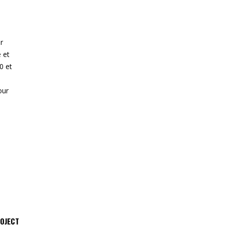
r
 et
0 et
our
ROJECT