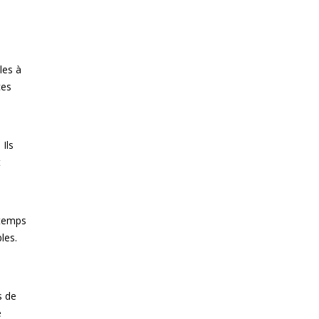
les à
ces
 Ils
t
 temps
les.
s de
e