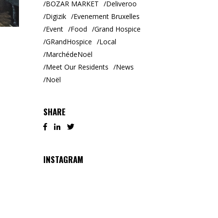
BOZAR MARKET
Deliveroo
Digizik
Evenement Bruxelles
Event
Food
Grand Hospice
GRandHospice
Local
MarchédeNoël
Meet Our Residents
News
Noël
SHARE
INSTAGRAM