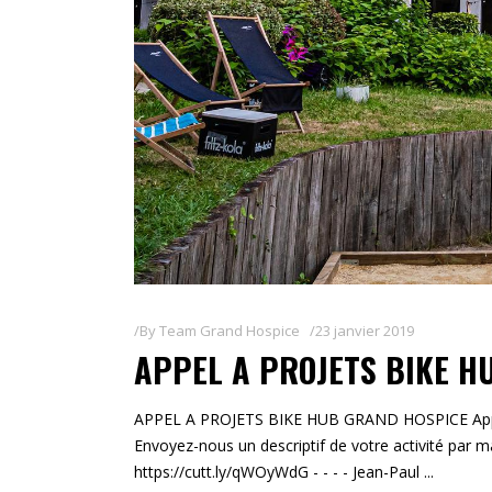
By
Team Grand Hospice
23 janvier 2019
APPEL A PROJETS BIKE H
APPEL A PROJETS BIKE HUB GRAND HOSPICE Appel a
Envoyez-nous un descriptif de votre activité p
https://cutt.ly/qWOyWdG - - - - Jean-Paul