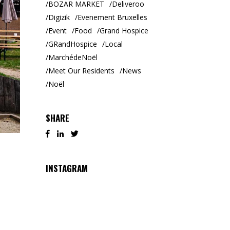
BOZAR MARKET
Deliveroo
Digizik
Evenement Bruxelles
Event
Food
Grand Hospice
GRandHospice
Local
MarchédeNoël
Meet Our Residents
News
Noël
SHARE
INSTAGRAM