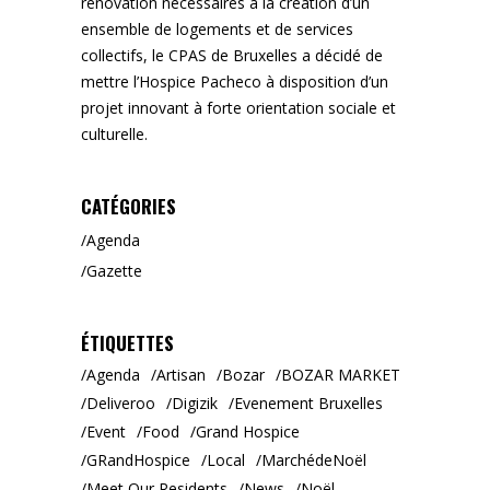
rénovation nécessaires à la création d’un
ensemble de logements et de services
collectifs, le CPAS de Bruxelles a décidé de
mettre l’Hospice Pacheco à disposition d’un
projet innovant à forte orientation sociale et
culturelle.
CATÉGORIES
Agenda
Gazette
ÉTIQUETTES
Agenda
Artisan
Bozar
BOZAR MARKET
Deliveroo
Digizik
Evenement Bruxelles
Event
Food
Grand Hospice
GRandHospice
Local
MarchédeNoël
Meet Our Residents
News
Noël