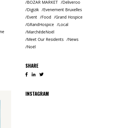
BOZAR MARKET
Deliveroo
Digizik
Evenement Bruxelles
Event
Food
Grand Hospice
GRandHospice
Local
nne
MarchédeNoël
Meet Our Residents
News
Noël
SHARE
INSTAGRAM