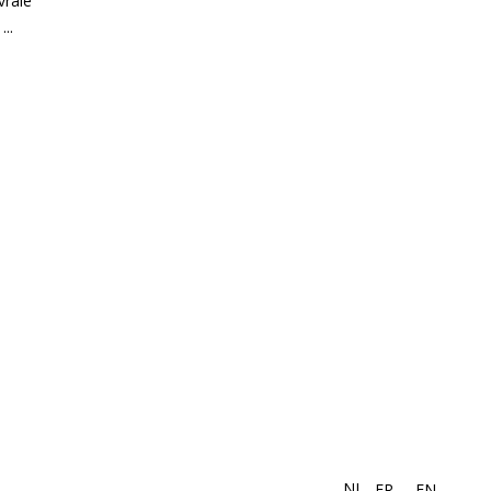
vraie
e
NL
FR
EN