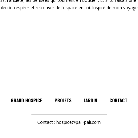
ress, l'anxiété, les pensées qui tournent en boucle… Et si tu faisais une 
lentir, respirer et retrouver de l’espace en toi. Inspiré de mon voyag
GRAND HOSPICE
PROJETS
JARDIN
CONTACT
Contact :
hospice@pali-pali.com