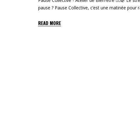
Pause Collective - Atelier de Bien-être 🧘‍♀️🌿 Le st
pause ? Pause Collective, c’est une matinée pour ra
READ MORE