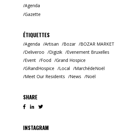
Agenda
Gazette
ÉTIQUETTES
Agenda
Artisan
Bozar
BOZAR MARKET
Deliveroo
Digizik
Evenement Bruxelles
Event
Food
Grand Hospice
GRandHospice
Local
MarchédeNoël
Meet Our Residents
News
Noël
SHARE
INSTAGRAM