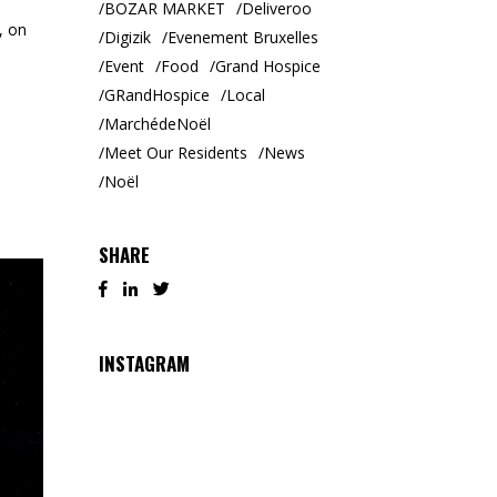
BOZAR MARKET
Deliveroo
, on
Digizik
Evenement Bruxelles
Event
Food
Grand Hospice
GRandHospice
Local
MarchédeNoël
Meet Our Residents
News
Noël
SHARE
INSTAGRAM