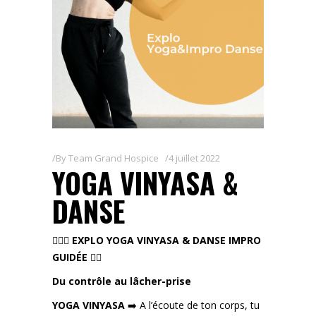
By
Team Grand Hospice
4 juillet 2022
YOGA VINYASA &
DANSE
🧘🏼‍♀️
EXPLO YOGA VINYASA & DANSE IMPRO
GUIDÉE
👯‍♀️
Du contrôle au lâcher-prise
YOGA
VINYASA
➡️ A l’écoute de ton corps, tu