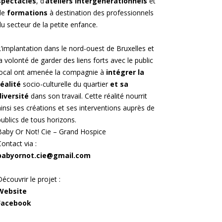
spectacles
, d’
ateliers intergénérationnels
et
de
formations
à destination des professionnels
du secteur de la petite enfance.
L’implantation dans le nord-ouest de Bruxelles et
la volonté de garder des liens forts avec le public
local ont amenée la compagnie à
intégrer la
réalité
socio-culturelle du quartier
et sa
diversité
dans son travail. Cette réalité nourrit
ainsi ses créations et ses interventions auprès de
publics de tous horizons.
Baby Or Not! Cie – Grand Hospice
Contact via :
babyornot.cie@gmail.com
Découvrir le projet :
Website
Facebook