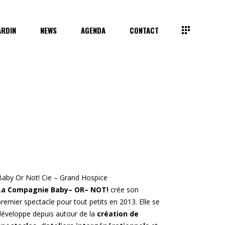
ARDIN
NEWS
AGENDA
CONTACT
Baby Or Not! Cie –
Grand Hospice
La Compagnie Baby
–
OR
–
NOT!
crée son
premier spectacle pour tout petits en 2013. Elle se
développe depuis autour de la
création de