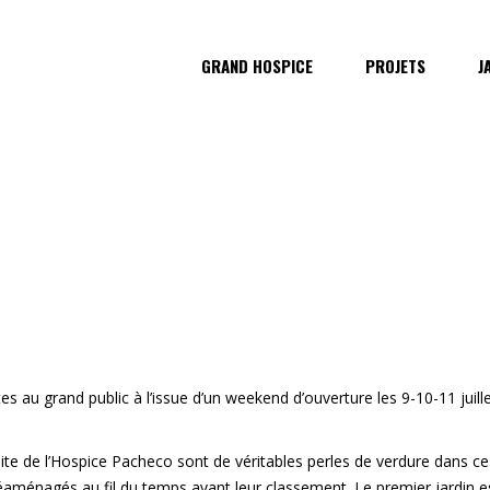
GRAND HOSPICE
PROJETS
J
s au grand public à l’issue d’un weekend d’ouverture les 9-10-11 juille
 site de l’Hospice Pacheco sont de véritables perles de verdure dans 
é réaménagés au fil du temps avant leur classement. Le premier jardin 