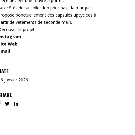
pièce devient une œuvre à porter.
Aux côtés de sa collection principale, la marque
propose ponctuellement des capsules upcyclées à
partir de vêtements de seconde main.
Découvrir le projet:
Instagram
Site Web
Email
DATE
16 janvier 2026
SHARE