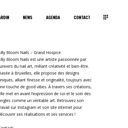
ARDIN
NEWS
AGENDA
CONTACT
Lilly Bloom Nails –
Grand Hospice
Lilly Bloom Nails est une artiste passionnée par
l’univers du nail art, mêlant créativité et bien-être.
Basée à Bruxelles, elle propose des designs
uniques, alliant finesse et originalité, toujours avec
une touche de good vibes. À travers ses créations,
elle met en avant l’expression de soi et le soin des
ongles comme un véritable art. Retrouvez son
travail sur Instagram et son site internet pour
découvrir ses réalisations et ses services !
Contact: