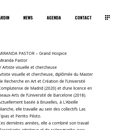
ARDIN
NEWS
AGENDA
CONTACT
MIRANDA PASTOR –
Grand Hospice
Miranda Pastor
// Artiste visuelle et chercheuse
Artiste visuelle et chercheuse, diplômée du Master
de Recherche en Art et Création de l’Université
Complutense de Madrid (2020) et d’une licence en
Beaux-Arts de l’Université de Barcelone (2018).
Actuellement basée à Bruxelles, à L’Abeille
Blanche, elle travaille au sein des collectifs Las
Tipias et Perrito Piloto.
Ces dernières années, elle a combiné son travail
d’assistante artistique et de scénographe avec