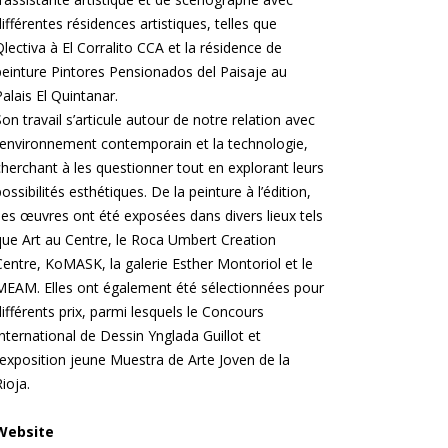
différentes résidences artistiques, telles que
Qlectiva à El Corralito CCA et la résidence de
peinture Pintores Pensionados del Paisaje au
Palais El Quintanar.
Son travail s’articule autour de notre relation avec
l’environnement contemporain et la technologie,
cherchant à les questionner tout en explorant leurs
possibilités esthétiques. De la peinture à l’édition,
ses œuvres ont été exposées dans divers lieux tels
que Art au Centre, le Roca Umbert Creation
Centre, KoMASK, la galerie Esther Montoriol et le
MEAM. Elles ont également été sélectionnées pour
différents prix, parmi lesquels le Concours
International de Dessin Ynglada Guillot et
l’exposition jeune Muestra de Arte Joven de la
Rioja.
Website