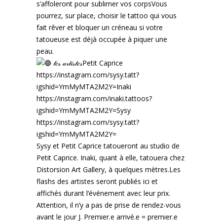
s’affoleront pour sublimer vos corpsVous
pourrez, sur place, choisir le tattoo qui vous
fait rêver et bloquer un créneau si votre
tatoueuse est déjà occupée à piquer une
peau.
𝓁𝑒𝓈 𝒶𝓇𝓉𝒾𝓈𝓉𝑒𝓈Petit Caprice
https://instagram.com/sysy.tatt?
igshid=YmMyMTA2M2Y=
Inaki
https://instagram.com/inaki.tattoos?
igshid=YmMyMTA2M2Y=
Sysy
https://instagram.com/sysy.tatt?
igshid=YmMyMTA2M2Y=
Sysy et Petit Caprice tatoueront au studio de
Petit Caprice. Inaki, quant à elle, tatouera chez
Distorsion Art Gallery, à quelques mètres.Les
flashs des artistes seront publiés ici et
affichés durant l’événement avec leur prix.
Attention, il n’y a pas de prise de rendez-vous
avant le jour J. Premier.e arrivé.e = premier.e