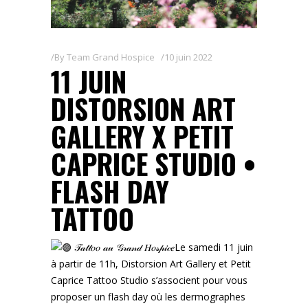
By
Team Grand Hospice
10 juin 2022
11 JUIN
DISTORSION ART
GALLERY X PETIT
CAPRICE STUDIO •
FLASH DAY
TATTOO
𝒯𝒶𝓉𝓉𝑜𝑜 𝒶𝓊 𝒢𝓇𝒶𝓃𝒹 𝐻𝑜𝓈𝓅𝒾𝒸𝑒Le samedi 11 juin
à partir de 11h, Distorsion Art Gallery et Petit
Caprice Tattoo Studio s’associent pour vous
proposer un flash day où les dermographes