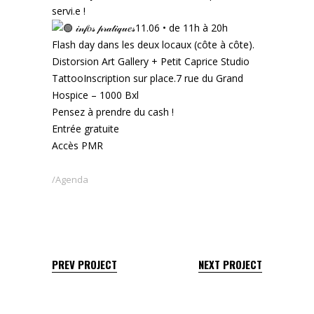
servi.e !
𝒾𝓃𝒻𝑜𝓈 𝓅𝓇𝒶𝓉𝒾𝓆𝓊𝑒𝓈11.06 • de 11h à 20h
Flash day dans les deux locaux (côte à côte).
Distorsion Art Gallery + Petit Caprice Studio
TattooInscription sur place.7 rue du Grand
Hospice – 1000 Bxl
Pensez à prendre du cash !
Entrée gratuite
Accès PMR
Agenda
PREV PROJECT
NEXT PROJECT