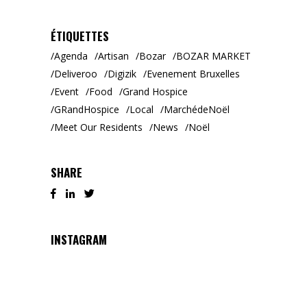
ÉTIQUETTES
Agenda
Artisan
Bozar
BOZAR MARKET
Deliveroo
Digizik
Evenement Bruxelles
Event
Food
Grand Hospice
GRandHospice
Local
MarchédeNoël
Meet Our Residents
News
Noël
SHARE
INSTAGRAM