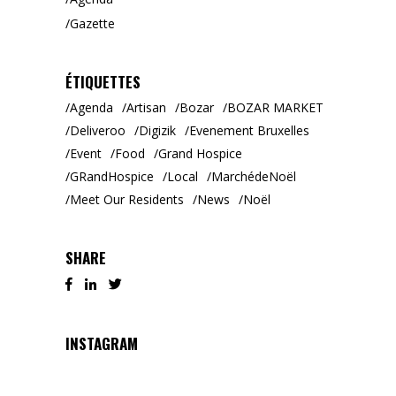
Gazette
ÉTIQUETTES
Agenda
Artisan
Bozar
BOZAR MARKET
Deliveroo
Digizik
Evenement Bruxelles
Event
Food
Grand Hospice
GRandHospice
Local
MarchédeNoël
Meet Our Residents
News
Noël
SHARE
INSTAGRAM