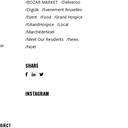
BOZAR MARKET
Deliveroo
Digizik
Evenement Bruxelles
Event
Food
Grand Hospice
GRandHospice
Local
MarchédeNoël
Meet Our Residents
News
ler
Noël
SHARE
INSTAGRAM
ROJECT