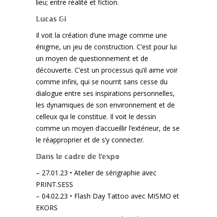
lieu; entre réalité et fiction.
𝕃𝕦𝕔𝕒𝕤 𝔾𝕚
Il voit la création d’une image comme une
énigme, un jeu de construction. C’est pour lui
un moyen de questionnement et de
découverte. C’est un processus qu’il aime voir
comme infini, qui se nourrit sans cesse du
dialogue entre ses inspirations personnelles,
les dynamiques de son environnement et de
celleux qui le constitue. Il voit le dessin
comme un moyen d’accueillir l’extérieur, de se
le réapproprier et de s’y connecter.
𝔻𝕒𝕟𝕤 𝕝𝕖 𝕔𝕒𝕕𝕣𝕖 𝕕𝕖 𝕝’𝕖𝕩𝕡𝕠
– 27.01.23 • Atelier de sérigraphie avec
PRINT.SESS
– 04.02.23 • Flash Day Tattoo avec MISMO et
EKORS