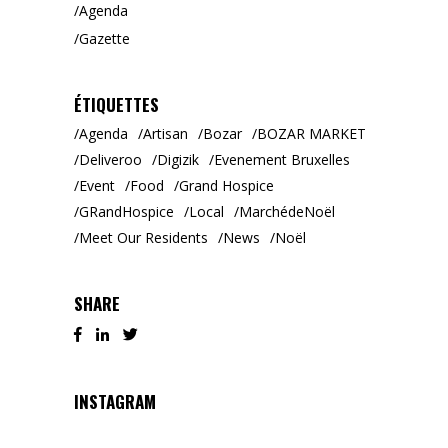
Agenda
Gazette
ÉTIQUETTES
Agenda
Artisan
Bozar
BOZAR MARKET
Deliveroo
Digizik
Evenement Bruxelles
Event
Food
Grand Hospice
GRandHospice
Local
MarchédeNoël
Meet Our Residents
News
Noël
SHARE
INSTAGRAM