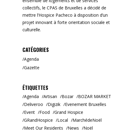
ensemble de logements et de services
collectifs, le CPAS de Bruxelles a décidé de
mettre l’Hospice Pacheco à disposition d’un
projet innovant à forte orientation sociale et
culturelle.
CATÉGORIES
Agenda
Gazette
ÉTIQUETTES
Agenda
Artisan
Bozar
BOZAR MARKET
Deliveroo
Digizik
Evenement Bruxelles
Event
Food
Grand Hospice
GRandHospice
Local
MarchédeNoël
Meet Our Residents
News
Noël