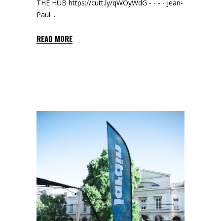
THE HUB https://cutt.ly/qWOyWdG - - - - Jean-
Paul
READ MORE