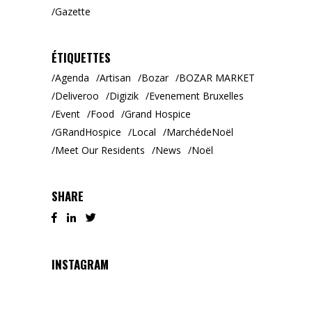
Gazette
ÉTIQUETTES
Agenda
Artisan
Bozar
BOZAR MARKET
Deliveroo
Digizik
Evenement Bruxelles
Event
Food
Grand Hospice
GRandHospice
Local
MarchédeNoël
Meet Our Residents
News
Noël
SHARE
INSTAGRAM