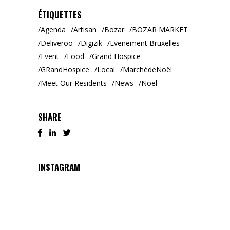
ÉTIQUETTES
Agenda
Artisan
Bozar
BOZAR MARKET
Deliveroo
Digizik
Evenement Bruxelles
Event
Food
Grand Hospice
GRandHospice
Local
MarchédeNoël
Meet Our Residents
News
Noël
SHARE
INSTAGRAM