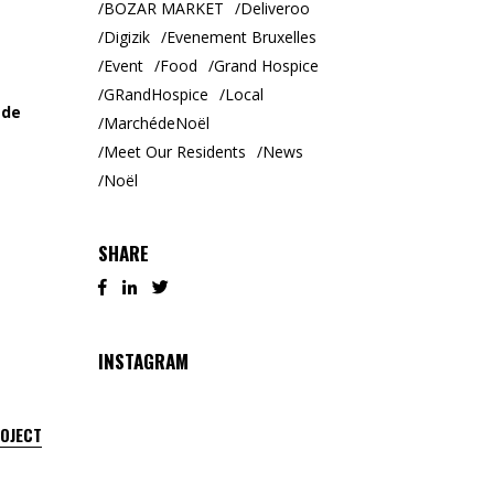
BOZAR MARKET
Deliveroo
Digizik
Evenement Bruxelles
Event
Food
Grand Hospice
GRandHospice
Local
 de
MarchédeNoël
Meet Our Residents
News
Noël
SHARE
INSTAGRAM
ROJECT