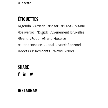
Gazette
ÉTIQUETTES
Agenda
Artisan
Bozar
BOZAR MARKET
Deliveroo
Digizik
Evenement Bruxelles
Event
Food
Grand Hospice
GRandHospice
Local
MarchédeNoël
Meet Our Residents
News
Noël
SHARE
INSTAGRAM