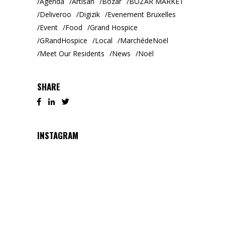
Agenda
Artisan
Bozar
BOZAR MARKET
Deliveroo
Digizik
Evenement Bruxelles
Event
Food
Grand Hospice
GRandHospice
Local
MarchédeNoël
Meet Our Residents
News
Noël
SHARE
INSTAGRAM