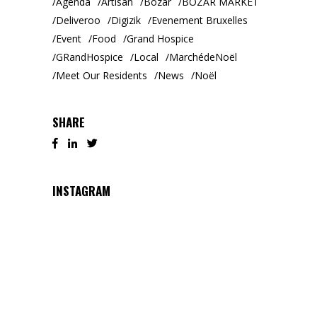
Agenda
Artisan
Bozar
BOZAR MARKET
Deliveroo
Digizik
Evenement Bruxelles
Event
Food
Grand Hospice
GRandHospice
Local
MarchédeNoël
Meet Our Residents
News
Noël
SHARE
INSTAGRAM