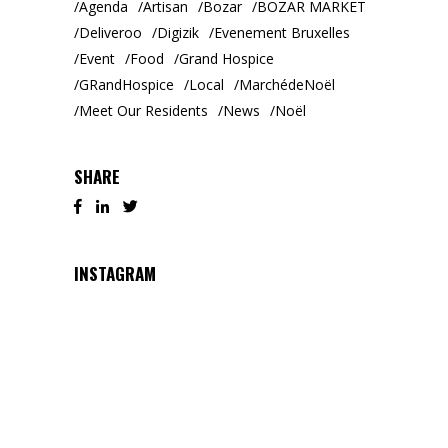
Agenda
Artisan
Bozar
BOZAR MARKET
Deliveroo
Digizik
Evenement Bruxelles
Event
Food
Grand Hospice
GRandHospice
Local
MarchédeNoël
Meet Our Residents
News
Noël
SHARE
INSTAGRAM