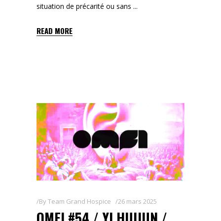
situation de précarité ou sans
READ MORE
By
Team Grand Hospice
26 mars 2025
OMFI #54 / YI HUIJUN /