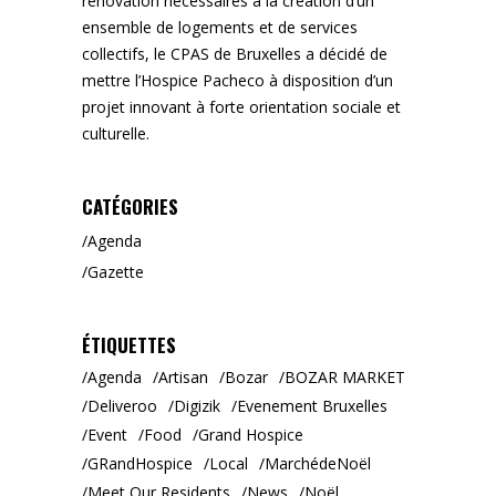
rénovation nécessaires à la création d’un
ensemble de logements et de services
collectifs, le CPAS de Bruxelles a décidé de
mettre l’Hospice Pacheco à disposition d’un
projet innovant à forte orientation sociale et
culturelle.
CATÉGORIES
Agenda
Gazette
ÉTIQUETTES
Agenda
Artisan
Bozar
BOZAR MARKET
Deliveroo
Digizik
Evenement Bruxelles
Event
Food
Grand Hospice
GRandHospice
Local
MarchédeNoël
Meet Our Residents
News
Noël