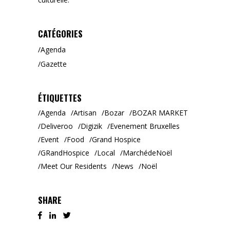
CATÉGORIES
Agenda
Gazette
ÉTIQUETTES
Agenda
Artisan
Bozar
BOZAR MARKET
Deliveroo
Digizik
Evenement Bruxelles
Event
Food
Grand Hospice
GRandHospice
Local
MarchédeNoël
Meet Our Residents
News
Noël
SHARE