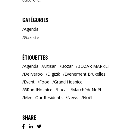
CATÉGORIES
Agenda
Gazette
ÉTIQUETTES
Agenda
Artisan
Bozar
BOZAR MARKET
Deliveroo
Digizik
Evenement Bruxelles
Event
Food
Grand Hospice
GRandHospice
Local
MarchédeNoël
Meet Our Residents
News
Noël
SHARE