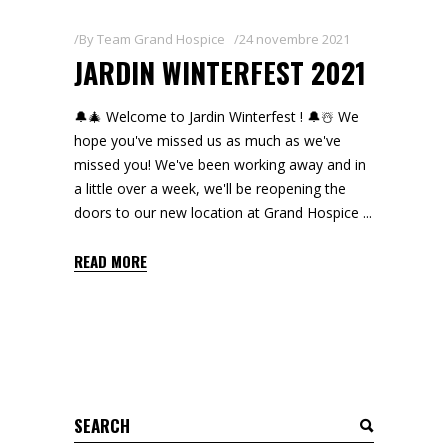
By
Team Grand Hospice
24 novembre 2021
JARDIN WINTERFEST 2021
🔔🎄 Welcome to Jardin Winterfest ! 🔔☃️ We
hope you've missed us as much as we've
missed you! We've been working away and in
a little over a week, we'll be reopening the
doors to our new location at Grand Hospice
READ MORE
Search
for: