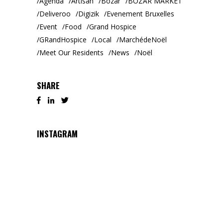
Agenda
Artisan
Bozar
BOZAR MARKET
Deliveroo
Digizik
Evenement Bruxelles
Event
Food
Grand Hospice
GRandHospice
Local
MarchédeNoël
Meet Our Residents
News
Noël
SHARE
INSTAGRAM