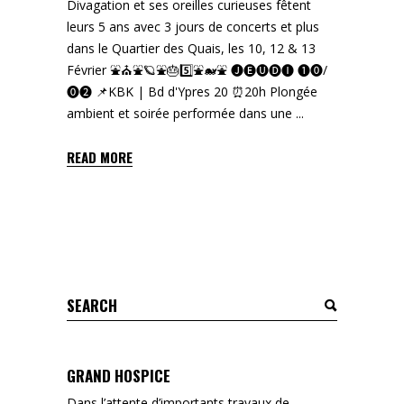
Divagation et ses oreilles curieuses fêtent
leurs 5 ans avec 3 jours de concerts et plus
dans le Quartier des Quais, les 10, 12 & 13
Février ⛲⛪⛲🪐⛲🎂5️⃣⛲🐋⛲ 🅙🅔🅤🅓🅘 ❶⓿/
⓿❷ 📌KBK | Bd d'Ypres 20 ⏰20h Plongée
ambient et soirée performée dans une
READ MORE
Search
for:
GRAND HOSPICE
Dans l’attente d’importants travaux de