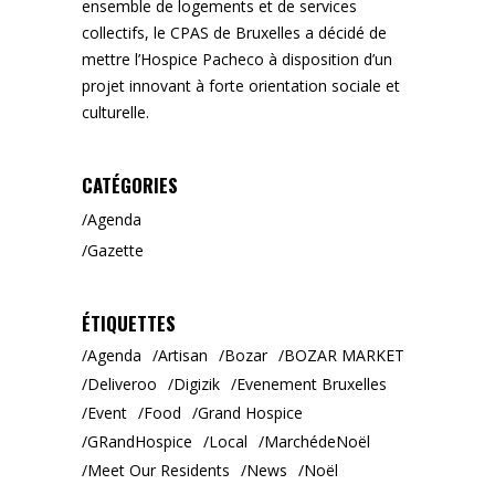
ensemble de logements et de services
collectifs, le CPAS de Bruxelles a décidé de
mettre l’Hospice Pacheco à disposition d’un
projet innovant à forte orientation sociale et
culturelle.
CATÉGORIES
Agenda
Gazette
ÉTIQUETTES
Agenda
Artisan
Bozar
BOZAR MARKET
Deliveroo
Digizik
Evenement Bruxelles
Event
Food
Grand Hospice
GRandHospice
Local
MarchédeNoël
Meet Our Residents
News
Noël