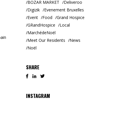
BOZAR MARKET
Deliveroo
Digizik
Evenement Bruxelles
Event
Food
Grand Hospice
GRandHospice
Local
MarchédeNoël
bain
Meet Our Residents
News
Noël
SHARE
INSTAGRAM