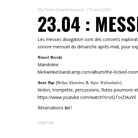
By
Team Grand Hospice
17 avril 2023
23.04 : MES
Les messes divagation sont des concerts exploratoi
sonore mensuel du dimanche après-midi, pour expi
𝕬𝖒𝖊𝖊𝖑 𝕭𝖗𝖊𝖈𝖍𝖙
Mandoline
blickwinkel.bandcamp.com/album/the-locked-roo
𝕾𝖆𝖓𝖘 𝕬𝖌𝖊 (𝔄𝔯𝔱𝔥𝔲𝔯 ℭ𝔥𝔞𝔪𝔟𝔯𝔶 & 𝔘𝔤𝔫𝔢 𝔙𝔶𝔩𝔦𝔞𝔲𝔡𝔞𝔦𝔱𝔢)
Violon, trompette, percussions, flutes-poumons e
https://www.youtube.com/watch?v=oQToIZIAuVE
Réservations
ici
!
Agenda