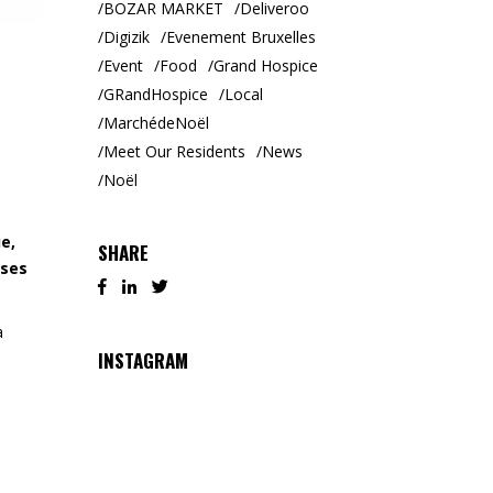
BOZAR MARKET
Deliveroo
Digizik
Evenement Bruxelles
Event
Food
Grand Hospice
GRandHospice
Local
MarchédeNoël
Meet Our Residents
News
Noël
e,
SHARE
ises
a
INSTAGRAM