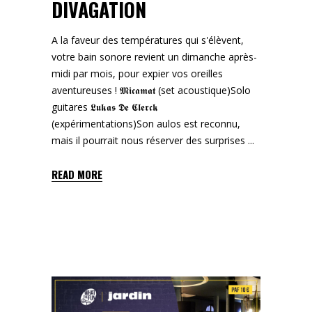
DIVAGATION
A la faveur des températures qui s'élèvent,
votre bain sonore revient un dimanche après-
midi par mois, pour expier vos oreilles
aventureuses ! 𝕸𝖎𝖈𝖆𝖒𝖆𝖙 (set acoustique)Solo
guitares 𝕷𝖚𝖐𝖆𝖘 𝕯𝖊 𝕮𝖑𝖊𝖗𝖈𝖐
(expérimentations)Son aulos est reconnu,
mais il pourrait nous réserver des surprises
READ MORE