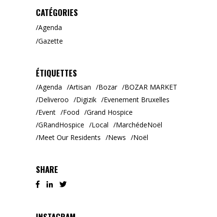
CATÉGORIES
Agenda
Gazette
ÉTIQUETTES
Agenda
Artisan
Bozar
BOZAR MARKET
Deliveroo
Digizik
Evenement Bruxelles
Event
Food
Grand Hospice
GRandHospice
Local
MarchédeNoël
Meet Our Residents
News
Noël
SHARE
INSTAGRAM