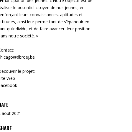
l’Emancipation des Jeunes. « Notre objectif est de
réaliser le potentiel citoyen de nos jeunes, en
renforçant leurs connaissances, aptitudes et
attitudes, ainsi leur permettant de s’épanouir en
tant qu’individu, et de faire avancer leur position
dans notre société. »
Contact:
chicago@dbroej.be
Découvrir le projet:
Site Web
Facebook
DATE
2 août 2021
SHARE