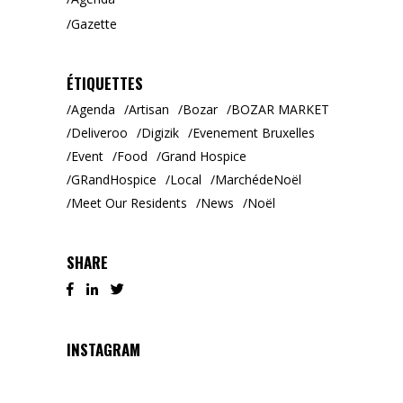
Gazette
ÉTIQUETTES
Agenda
Artisan
Bozar
BOZAR MARKET
Deliveroo
Digizik
Evenement Bruxelles
Event
Food
Grand Hospice
GRandHospice
Local
MarchédeNoël
Meet Our Residents
News
Noël
SHARE
INSTAGRAM