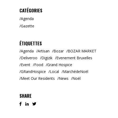
CATÉGORIES
Agenda
Gazette
ÉTIQUETTES
Agenda
Artisan
Bozar
BOZAR MARKET
Deliveroo
Digizik
Evenement Bruxelles
Event
Food
Grand Hospice
GRandHospice
Local
MarchédeNoël
Meet Our Residents
News
Noël
SHARE