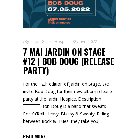
By
Team Grand Hospice
27 avril 2022
7 MAI JARDIN ON STAGE
#12 | BOB DOUG (RELEASE
PARTY)
For the 12th edition of Jardin on Stage, We
invite Bob Doug for their new album release
party at the Jardin Hospice. Description
▔▔▔▔▔ Bob Doug is a band that sweats
Rock’n’Roll. Heavy. Bluesy & Sweaty. Riding
between Rock & Blues, they take you
READ MORE