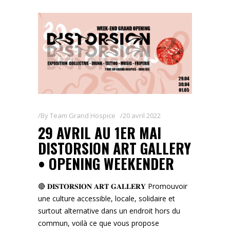
By
Team Grand Hospice
20 avril 2022
29 AVRIL AU 1ER MAI
DISTORSION ART GALLERY
• OPENING WEEKENDER
🔴 𝐃𝐈𝐒𝐓𝐎𝐑𝐒𝐈𝐎𝐍 𝐀𝐑𝐓 𝐆𝐀𝐋𝐋𝐄𝐑𝐘 Promouvoir
une culture accessible, locale, solidaire et
surtout alternative dans un endroit hors du
commun, voilà ce que vous propose