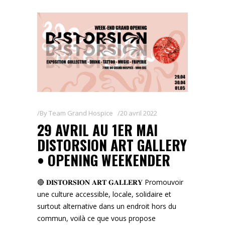
By
Team Grand Hospice
20 avril 2022
29 AVRIL AU 1ER MAI
DISTORSION ART GALLERY
• OPENING WEEKENDER
🔴 𝐃𝐈𝐒𝐓𝐎𝐑𝐒𝐈𝐎𝐍 𝐀𝐑𝐓 𝐆𝐀𝐋𝐋𝐄𝐑𝐘 Promouvoir
une culture accessible, locale, solidaire et
surtout alternative dans un endroit hors du
commun, voilà ce que vous propose