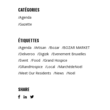
CATÉGORIES
Agenda
Gazette
ÉTIQUETTES
Agenda
Artisan
Bozar
BOZAR MARKET
Deliveroo
Digizik
Evenement Bruxelles
Event
Food
Grand Hospice
GRandHospice
Local
MarchédeNoël
Meet Our Residents
News
Noël
SHARE