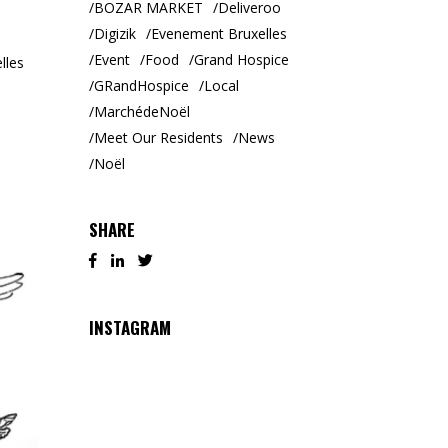
BOZAR MARKET
Deliveroo
Digizik
Evenement Bruxelles
Event
Food
Grand Hospice
lles
GRandHospice
Local
MarchédeNoël
Meet Our Residents
News
Noël
SHARE
INSTAGRAM