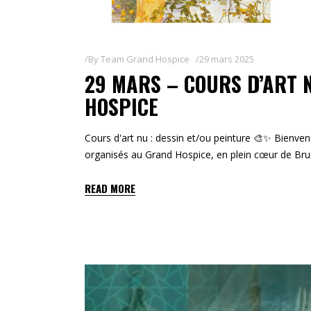
By
Team Grand Hospice
29 mars 2025
29 MARS – COURS D’ART N
HOSPICE
Cours d'art nu : dessin et/ou peinture 🎨✨ Bienve
organisés au Grand Hospice, en plein cœur de Brux
READ MORE