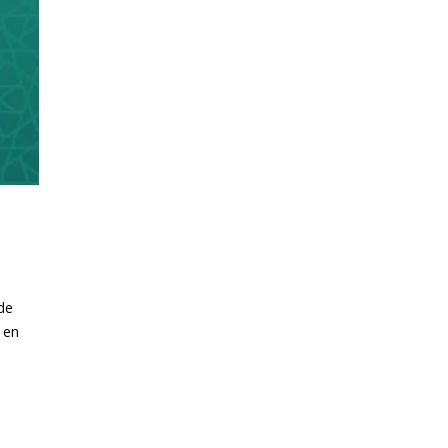
 de
 en