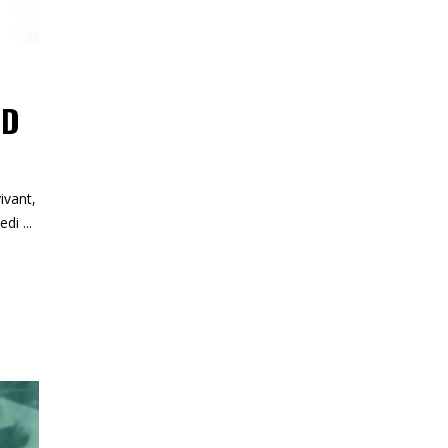
ND
ivant,
medi