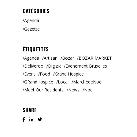
CATÉGORIES
Agenda
Gazette
ÉTIQUETTES
Agenda
Artisan
Bozar
BOZAR MARKET
Deliveroo
Digizik
Evenement Bruxelles
Event
Food
Grand Hospice
GRandHospice
Local
MarchédeNoël
Meet Our Residents
News
Noël
SHARE