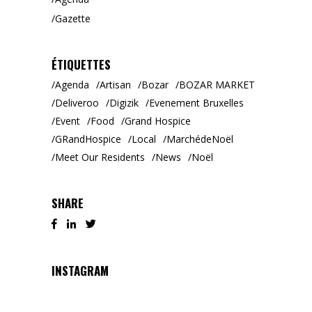
Gazette
ÉTIQUETTES
Agenda
Artisan
Bozar
BOZAR MARKET
Deliveroo
Digizik
Evenement Bruxelles
Event
Food
Grand Hospice
GRandHospice
Local
MarchédeNoël
Meet Our Residents
News
Noël
SHARE
INSTAGRAM