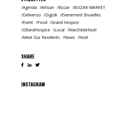
Agenda
Artisan
Bozar
BOZAR MARKET
Deliveroo
Digizik
Evenement Bruxelles
Event
Food
Grand Hospice
GRandHospice
Local
MarchédeNoël
Meet Our Residents
News
Noël
SHARE
INSTAGRAM